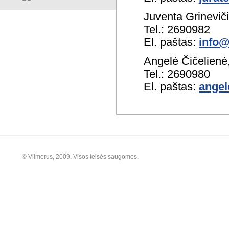
Juventa Grineviči
Tel.: 2690982
El. paštas:
info@
Angelė Čičelienė,
Tel.: 2690980
El. paštas:
angel
© Vilmorus, 2009. Visos teisės saugomos.