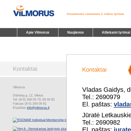
Visuomenės nuomonės ir rinkos tyrimai
Apie Vilmorus
Naujienos
Atliekami tyrimai
Kontaktai
Kontaktai
Vilmorus
Vladas Gaidys, di
Tel.: 2690979
Odminių g. 12, Vilnius
Tel. (8-5) 269 09 79, 69 09 82
El. paštas:
vlada
Faksas (8-5) 269 09 81
El.paštas
info@vilmorus.lt
Jūratė Letkauski
Tel.: 2690982
El. paštas:
jurat